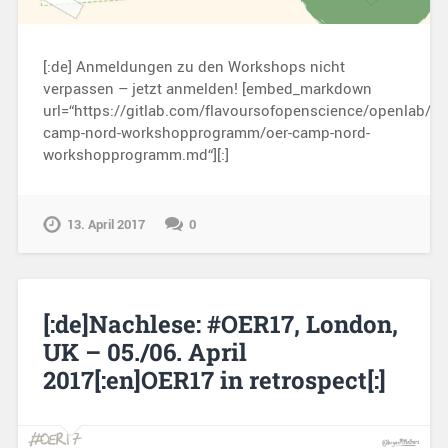
[:de] Anmeldungen zu den Workshops nicht
verpassen – jetzt anmelden! [embed_markdown
url=“https://gitlab.com/flavoursofopenscience/openlab/ra
camp-nord-workshopprogramm/oer-camp-nord-
workshopprogramm.md“][:]
13. April 2017
0
[:de]Nachlese: #OER17, London,
UK – 05./06. April
2017[:en]OER17 in retrospect[:]