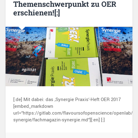
Themenschwerpunkt zu OER
erschienen![:]
[:de] Mit dabei: das ‚Synergie Praxis‘-Heft OER 2017
[embed_markdown
url=“https://gitlab.com/flavoursofopenscience/openlab/r
synergie/fachmagazin-synergie.md“][:en] [:]