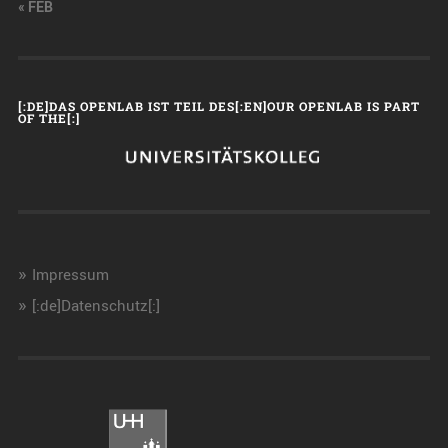
« FEB
[:DE]DAS OPENLAB IST TEIL DES[:EN]OUR OPENLAB IS PART
OF THE[:]
Impressum
[:de]Datenschutz[:]