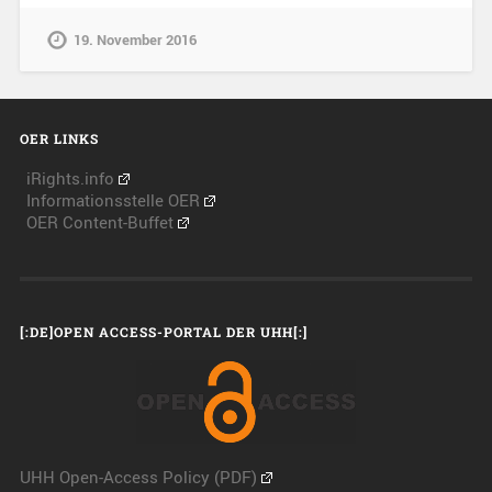
19. November 2016
OER LINKS
iRights.info
Informationsstelle OER
OER Content-Buffet
[:DE]OPEN ACCESS-PORTAL DER UHH[:]
UHH Open-Access Policy (PDF)