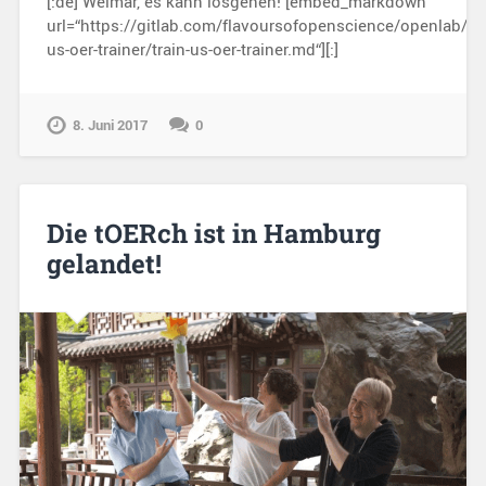
[:de] Weimar, es kann losgehen! [embed_markdown
url=“https://gitlab.com/flavoursofopenscience/openlab/ra
us-oer-trainer/train-us-oer-trainer.md“][:]
8. Juni 2017
0
Die tOERch ist in Hamburg
gelandet!