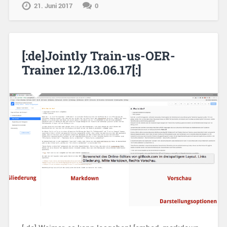
21. Juni 2017
0
[:de]Jointly Train-us-OER-
Trainer 12./13.06.17[:]