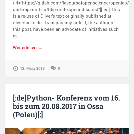
url=“https://gitlab.com/flavoursofopenscience/openlab/r
und-xapi-und-so/h5p-und-xapi-und-so.md“][:en] This
is a re-use of Oliver’s text originally published at
olivertacke.de. Transparency note: I, the author of
this post, have been an advocate of initiatives such
as…
Weiterlesen →
12. März 2018
0
[:de]Python- Konferenz vom 16.
bis zum 20.08.2017 in Ossa
(Polen)[:]