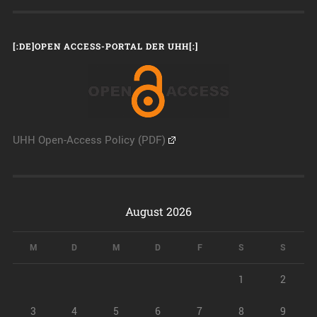
[:DE]OPEN ACCESS-PORTAL DER UHH[:]
UHH Open-Access Policy (PDF)
August 2026
M
D
M
D
F
S
S
1
2
3
4
5
6
7
8
9