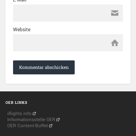
Website
OER LINKS
iRights.info
Informationsstelle OER
OER Content-Buffet