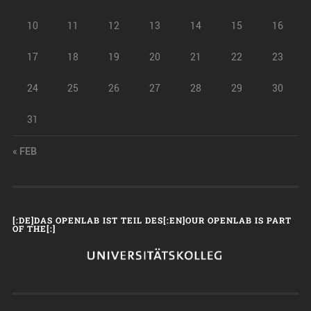
10
11
12
13
14
15
16
17
18
19
20
21
22
23
24
25
26
27
28
29
30
31
« FEB
[:DE]DAS OPENLAB IST TEIL DES[:EN]OUR OPENLAB IS PART
OF THE[:]