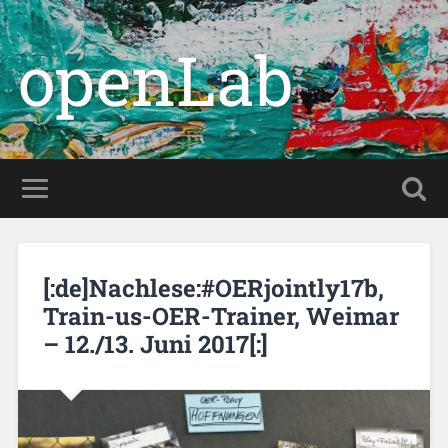
openLab
[:de]Nachlese:#OERjointly17b,
Train-us-OER-Trainer, Weimar
– 12./13. Juni 2017[:]