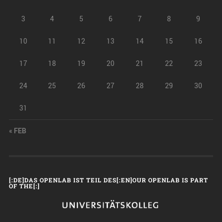
3
4
5
6
7
8
9
10
11
12
13
14
15
16
17
18
19
20
21
22
23
24
25
26
27
28
29
30
31
« FEB
[:DE]DAS OPENLAB IST TEIL DES[:EN]OUR OPENLAB IS PART
OF THE[:]