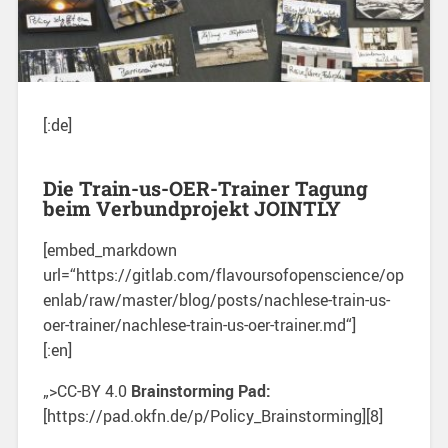
[:de]
Die Train-us-OER-Trainer Tagung
beim Verbundprojekt JOINTLY
[embed_markdown
url=“https://gitlab.com/flavoursofopenscience/op
enlab/raw/master/blog/posts/nachlese-train-us-
oer-trainer/nachlese-train-us-oer-trainer.md“]
[:en]
„>CC-BY 4.0
Brainstorming Pad:
[https://pad.okfn.de/p/Policy_Brainstorming][8]