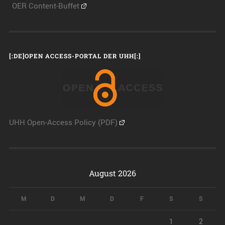
OER Content-Buffet
[:DE]OPEN ACCESS-PORTAL DER UHH[:]
UHH Open-Access Policy (PDF)
August 2026
M
D
M
D
F
S
S
1
2